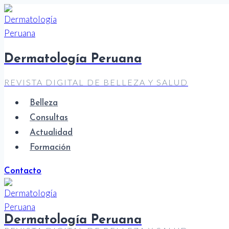
Saltar
al
contenido
Dermatología Peruana
REVISTA DIGITAL DE BELLEZA Y SALUD
Belleza
Consultas
Actualidad
Formación
Contacto
Dermatología Peruana