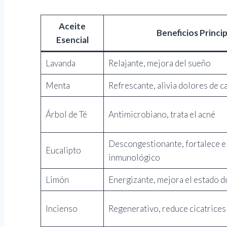
Aceite
Beneficios Princi
Esencial
Lavanda
Relajante, mejora del sueño
Menta
Refrescante, alivia dolores de c
Árbol de Té
Antimicrobiano, trata el acné
Descongestionante, fortalece e
Eucalipto
inmunológico
Limón
Energizante, mejora el estado d
Incienso
Regenerativo, reduce cicatrices